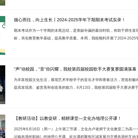
作品！在本学期的学习中，我们见证了同学们的成长。他们用心描绘每一个
中，我们看到了同学们的坚持与毅力，也看到了他们在艺术道路上不断探索与突
循心而往，向上生长丨2024-2025学年下期期末考试实录！
期末考试作为一个学期的末尾总结，是查缺补漏的最佳时机，有助于师生发
标，夯实教育教学基础，提高教学质量。本周，我校顺利开展了2024-202
学，为这个学期的学习和成长交上了一份满意的答卷。美术专业美术专业的
们对美的独特感知和表现力。学生们用铅笔勾勒出物体的形态和光影，又用
线条捕捉转瞬即逝的人物神态动作，每一次坚定地落笔、自如地挥洒都是长期用
“声”动校园，“音”你闪耀，我校第四届校园歌手大赛复赛圆满落幕
为丰富校园文化生活，展现艺术学校学子的音乐才华和青春活力，营造积极
提高发现美、鉴赏美和创造美的能力，6月13日，我校第四届歌手大赛决赛
分为初赛选拔，复赛网络投票，决赛三个环节，通过复赛网络投票选拔出来
到了我校教育教学张校长以及各系部老师等参加并担任评委。他们与现场的
同回顾这场视听盛宴的精彩瞬间。决赛共分为两轮，通过第一轮的帮唱环节角逐
【教研活动】以教促研，精耕课堂—文化办地理公开课！
2025年6月16日（周一）上午第三节课，文化办卢老师于文化教室二为高
运输布局的影响》的地理公开课。此次课程聚焦区域发展与交通布局的互动