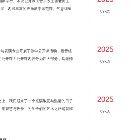
三如期举行。本次公开课由音乐系王雪老师主
精湛、内涵丰富的声乐教学示范课。气息训练
09-25
阐述了科学发声的关键——内口腔的打开与稳
、情感表达的生理保障。在教学过程中，王老
.
2025
持与表演专业开展了教学公开课活动，播音组
的公开课！公开课内容分为四大部分，马老师
09-19
回顾这场“声”动人心的教学盛宴吧！气息训
播音主持时，气息的速度、流量、压力的大小
...
2025
之上，我们迎来了一个充满敬意与温情的日子
，用智慧与热爱，为学子们的艺术之路铺就璀
09-10
青春的身影在走廊间穿梭，将细碎的心意编织
纯粹的感恩。您是调色盘上的灵感之光，晕染
。您教...