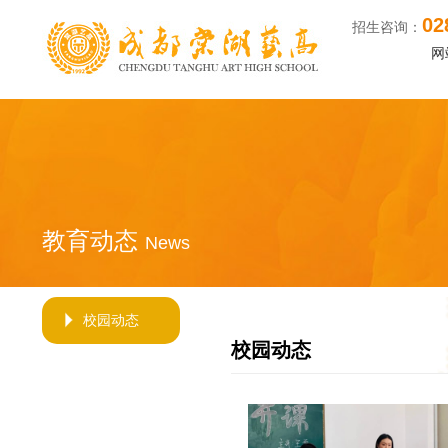
02
找成都高中艺术学校的艺体生们看过来！找成都
招生咨询：
网
教育动态
News
校园动态
校园动态