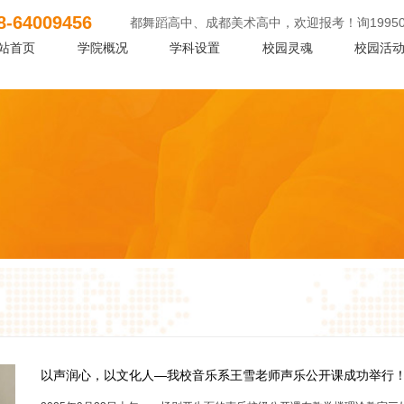
8-64009456
艺术高中、成都舞蹈高中、成都美术高中，欢迎报考！询19950382672、0
站首页
学院概况
学科设置
校园灵魂
校园活
以声润心，以文化人—我校音乐系王雪老师声乐公开课成功举行