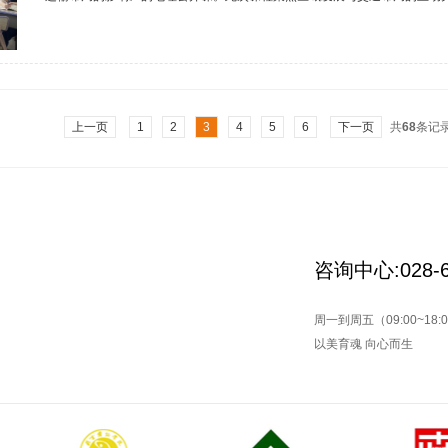
生构建地理学科的综合思维框架，吸引了校内多位教师参与观摩。课堂开篇，
入点，对比二者发展历程：义乌机场因小商品贸易发展，长期承担货运等功
枢纽格局。以这两个具有时间跨度与功能差异的机场案例，引发学生好奇，..
上一页
1
2
3
4
5
6
下一页
共
68
条记
咨询中心:028-6
周一到周五（09:00~18:
以美育魂 向心而生