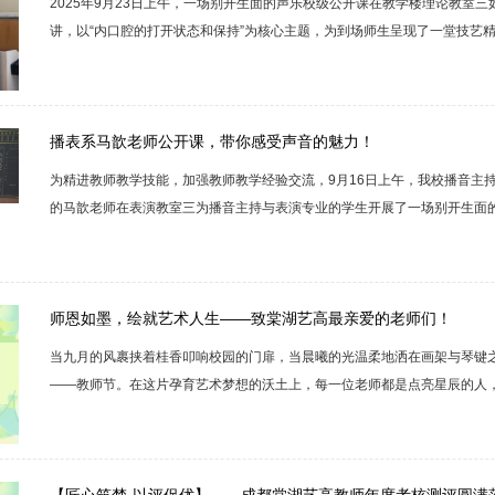
2025年9月23日上午，一场别开生面的声乐校级公开课在教学楼理论教室
讲，以“内口腔的打开状态和保持”为核心主题，为到场师生呈现了一堂技艺
——夯实根基课程伊始，王雪老师以清晰的讲解和生动的示范，深入浅出地
定保持。她指出，这不仅是获得圆润、通透音色的物理基础，更是气息畅通
师巧妙地将抽象的理论转化为可感知的实践，以“mo”母音作为基础练习，对..
播表系马歆老师公开课，带你感受声音的魅力！
为精进教师教学技能，加强教师教学经验交流，9月16日上午，我校播音主
的马歆老师在表演教室三为播音主持与表演专业的学生开展了一场别开生面
从气息基本功到稿件实践练习，全程干货满满，现场气氛热烈非凡，快来一起
练——“吹纸条”挑战，稳扎稳打练内功！气息是人体发声的基础和动力。在
与声音的高低、强弱、长短以及共鸣情况都有着直接关系。可以说，要控制声音
师恩如墨，绘就艺术人生——致棠湖艺高最亲爱的老师们！
当九月的风裹挟着桂香叩响校园的门扉，当晨曦的光温柔地洒在画架与琴键
——教师节。在这片孕育艺术梦想的沃土上，每一位老师都是点亮星辰的人
璨底色。课间的铃声像一串清脆的提示音，拉开了学生们表达心意的序幕。
成网，从歌声到笔墨，从显形的祝福到隐形的关怀，每一种方式都浸透着最
出万千可能美术教室里，粉笔灰簌簌落在您的肩头，却化作画纸上最灵动的色彩