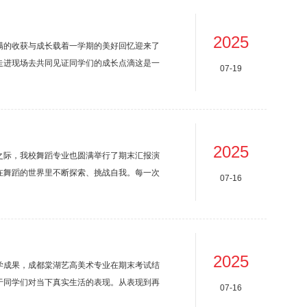
就像一...
2025
满的收获与成长载着一学期的美好回忆迎来了
起走进现场去共同见证同学们的成长点滴这是一
07-19
激昂的乐章，从独唱的深情到合唱的磅礴，皆
体教师将不忘初心，牢记教学使命，齐心协力
2025
之际，我校舞蹈专业也圆满举行了期末汇报演
在舞蹈的世界里不断探索、挑战自我。每一次
07-16
动的身姿、坚定的步伐和炽热的情感，展现了
间的绽放。基本功舞蹈的根基就是基本功，练
从而更...
2025
学成果，成都棠湖艺高美术专业在期末考试结
于同学们对当下真实生活的表现。从表现到再
07-16
生活的向往。下面请一起欣赏部分优秀的学生