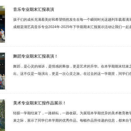
春的活力与朝气。展演从声、台、形、表四门基础课程出发。小品《站台》人生
音乐专业期末汇报表演
孩子们的成长充满着美好和希望悄然发生在每一个瞬间时光这趟列车载着满
成都棠湖艺高音乐专业2024年-2025年下学期期末汇报展示活动让我们一
场青春与音符的狂欢，孩子们历经磨砺，在舞台绽放光芒。从悠扬的旋律到
是努力的勋章。至此，音乐系本学期的教学工作圆满结束了，我校音乐系全
走在教学改革前沿，力争教学更丰硕的成绩！...
舞蹈专业期末汇报表演！
舞蹈，是心灵的倾诉，是情感的释放，更是艺术的升华。在本学期期末结束
出。这不仅是一场演出，更是一次心灵之旅。在过去的这一学期里，同学们
的早功，每一滴滑落的汗水，都见证了他们对舞蹈的执着与热爱。他们用灵
这一学期的辛勤付出与成长蜕变，现在就让我们一起去感受舞台上每一个瞬
习基本功是帮助舞者们打开身体的各个关节，在舞蹈过程中有更大的伸展空间，
美术专业期末汇报作品展示！
转眼一学期结束了，一路耕耘，一路收获。为展现本学期优异的美术教育教
束之际，展示了同学们本学期的优秀作品。每幅作品所传递的信息，都来自
现，是所有师生的心路历程，是他们对生活的理解，对艺术的感悟和对美好