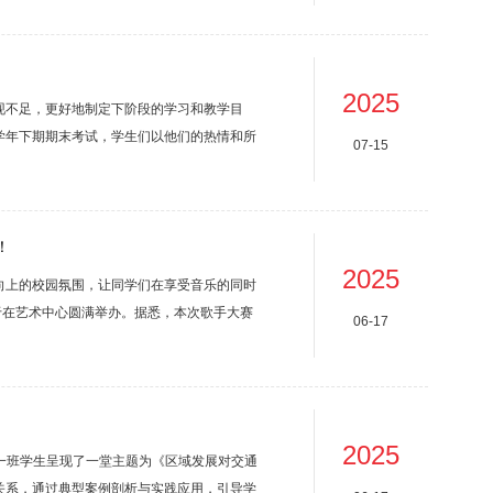
细节，用笔触诠释生活的美好。在这个过程
破的精神...
2025
现不足，更好地制定下阶段的学习和教学目
5学年下期期末考试，学生们以他们的热情和所
07-15
学生们在素描、色彩和速写考试中，展现了他
色块绘制出瑰丽炫彩的艺术视角，再用简洁的
...
！
2025
向上的校园氛围，让同学们在享受音乐的同时
于在艺术中心圆满举办。据悉，本次歌手大赛
06-17
的9位优秀选手于决赛现场同台竞技。决赛邀请
同学们一起共享了本次的视听盛宴，让我们一
出...
2025
一一班学生呈现了一堂主题为《区域发展对交通
关系，通过典型案例剖析与实践应用，引导学