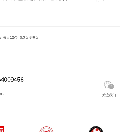
06-17
卢老师以义乌1991年机场、成都双机场为切
能；成都双机场则依托城市定位，构建起航空
.
录 每页
12
条 第
3
页/共
6
页
4009456
00）
关注我们