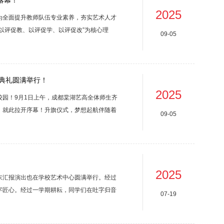
落幕！
2025
为全面提升教师队伍专业素养，夯实艺术人才
以评促教、以评促学、以评促改”为核心理
09-05
的创新活力，既是对专业能力的集中检阅，更
之光文化是艺术的根脉，只有深扎文化的土
用“说...
学典礼圆满举行！
2025
园！9月1日上午，成都棠湖艺高全体师生齐
，就此拉开序幕！升旗仪式，梦想起航伴随着
09-05
红旗走向升旗台。激昂的《义勇军进行曲》奏
中满是对祖国的热爱与敬意。这庄严的升旗仪
，为...
2025
末汇报演出也在学校艺术中心圆满举行。经过
字匠心。经过一学期耕耘，同学们在吐字归音
07-19
艺术的饕餮盛宴，见证同学们的梦想在舞台上
，形式多样，精彩纷呈，气氛热烈，洋溢着青