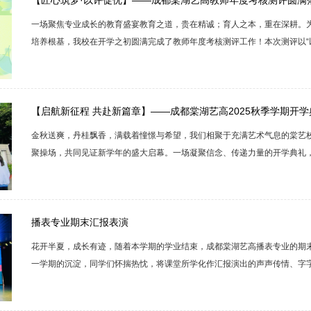
【匠心筑梦·以评促优】——成都棠湖艺高教师年度考核测评圆满
一场聚焦专业成长的教育盛宴教育之道，贵在精诚；育人之本，重在深耕。
培养根基，我校在开学之初圆满完成了教师年度考核测评工作！本次测评以“
念，通过多维度、全方位的综合考量，展现我校教师扎实的专业功底与蓬勃
是对艺术教育初心的深情回望。文化组：笔墨耕耘知识沃土，智慧启迪未来
壤，艺术之花才能常开不败。本次文化办老师们的考核，告别单纯的课本讲解，采
【启航新征程 共赴新篇章】——成都棠湖艺高2025秋季学期开
金秋送爽，丹桂飘香，满载着憧憬与希望，我们相聚于充满艺术气息的棠艺校
聚操场，共同见证新学年的盛大启幕。一场凝聚信念、传递力量的开学典礼
清脆的出旗口令，全场瞬间肃静。旗手们迈着矫健有力的步伐，护送着五星
响，鲜艳的五星红旗缓缓升起，全体师生庄严肃立，向国旗行注目礼，目光
式，为新学期注入了满满的正能量，激励着棠艺的每一位学子在新学期努力拼搏
播表专业期末汇报表演
花开半夏，成长有迹，随着本学期的学业结束，成都棠湖艺高播表专业的期
一学期的沉淀，同学们怀揣热忱，将课堂所学化作汇报演出的声声传情、字
中打磨匠心，百日锤炼，在镜头话筒前绽放光芒。现在让我们一起感受这场
绽放！序幕灯光闪烁，掌声雷动，星辰闪亮，光芒绽放！此次展演内容丰富