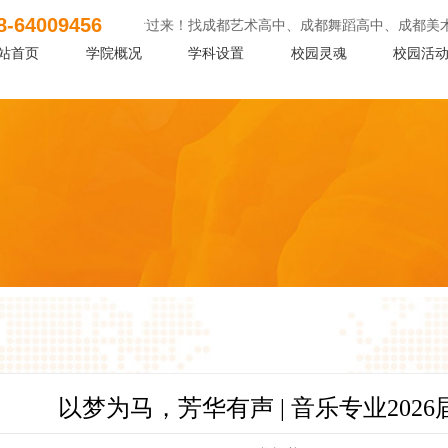
8-64009456
的艺体生们看过来！找成都艺术高中、成都舞蹈高中、成都美术高中，欢迎报考！询1
站首页
学院概况
学科设置
校园灵魂
校园活
以梦为马，芳华有声 | 音乐专业202