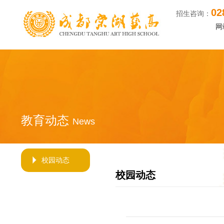
02
找成都高中艺术学校
招生咨询：
网
教育动态
News
校园动态
校园动态